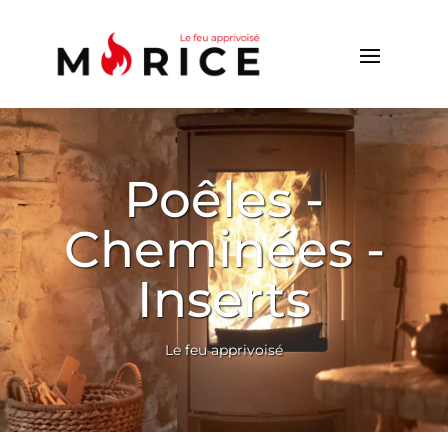
Poêles -
Cheminées -
Inserts
Le feu apprivoisé