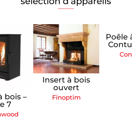
sélection d’appareils
Poêle à bois –
Contura 510
Contura
Insert à bois
ouvert
Finoptim