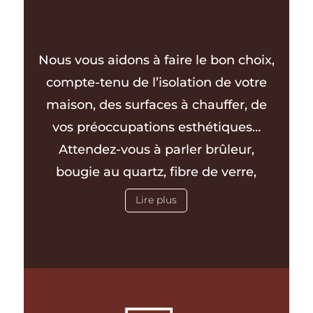
Nous vous aidons à faire le bon choix,
compte-tenu de l’isolation de votre
maison, des surfaces à chauffer, de
vos préoccupations esthétiques…
Attendez-vous à parler brûleur,
bougie au quartz, fibre de verre,
programmateur, carte électronique,
Lire plus
sonde, wifi, mais aussi pierre ollaire,
fonte, acier, céramique, coloris,
dimensions, répartition, puissance
thermique, volume de chauffe,
consommation… Didier Morice