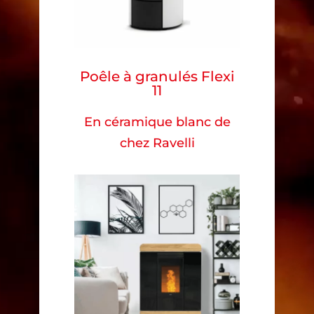
Poêle à granulés Flexi
11
En céramique blanc de
chez Ravelli