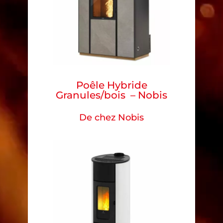
Poêle Hybride
Granules/bois – Nobis
De chez Nobis