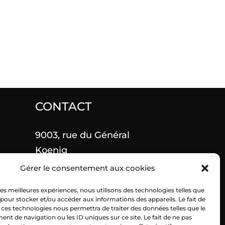
CONTACT
9003, rue du Général
Koenig
Gérer le consentement aux cookies
27500 Pont-Audemer
 les meilleures expériences, nous utilisons des technologies telles que
02 27 36 91 10
 pour stocker et/ou accéder aux informations des appareils. Le fait de
 ces technologies nous permettra de traiter des données telles que le
t de navigation ou les ID uniques sur ce site. Le fait de ne pas
06 26 91 05 07