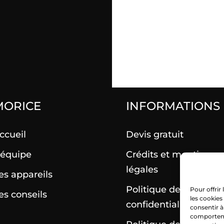
MORICE
INFORMATIONS
ccueil
Devis gratuit
’équipe
Crédits et mentions
légales
es appareils
Politique de
Pour offrir
es conseils
les cookies
confidentialité
consentir à
comportemen