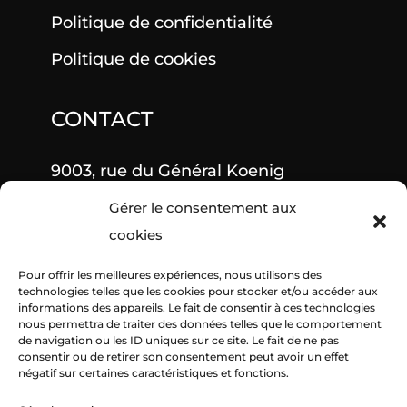
Politique de confidentialité
Politique de cookies
CONTACT
9003, rue du Général Koenig
Gérer le consentement aux
27500 Pont-Audemer
cookies
Du lundi au vendredi 9h-12h et 14h-
Pour offrir les meilleures expériences, nous utilisons des
18h
technologies telles que les cookies pour stocker et/ou accéder aux
informations des appareils. Le fait de consentir à ces technologies
nous permettra de traiter des données telles que le comportement
Samedi 10h-12h
de navigation ou les ID uniques sur ce site. Le fait de ne pas
consentir ou de retirer son consentement peut avoir un effet
02 27 36 91 10
négatif sur certaines caractéristiques et fonctions.