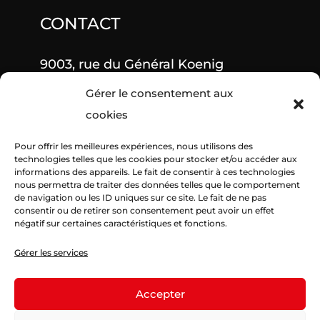
CONTACT
9003, rue du Général Koenig
Gérer le consentement aux
27500 Pont-Audemer
cookies
Du lundi au vendredi 9h-12h et 14h-
Pour offrir les meilleures expériences, nous utilisons des
18h
technologies telles que les cookies pour stocker et/ou accéder aux
informations des appareils. Le fait de consentir à ces technologies
nous permettra de traiter des données telles que le comportement
Samedi 10h-12h
de navigation ou les ID uniques sur ce site. Le fait de ne pas
consentir ou de retirer son consentement peut avoir un effet
02 27 36 91 10
négatif sur certaines caractéristiques et fonctions.
Gérer les services
06 26 91 05 07
didier.morice65@orange.fr
Accepter